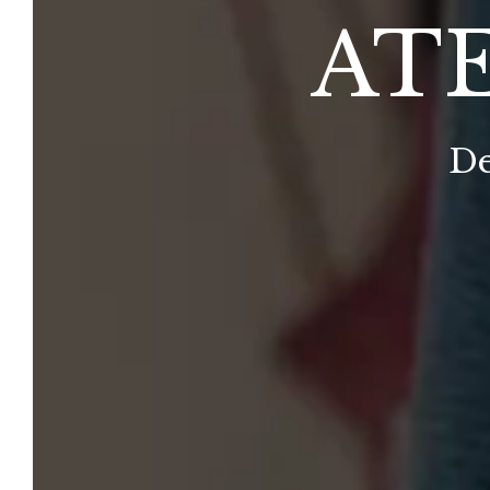
AT
De