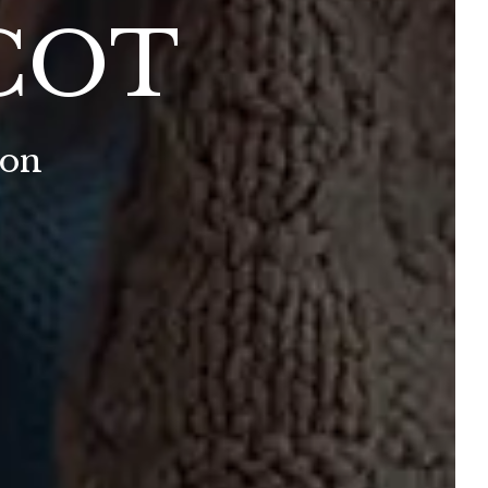
COT
ion