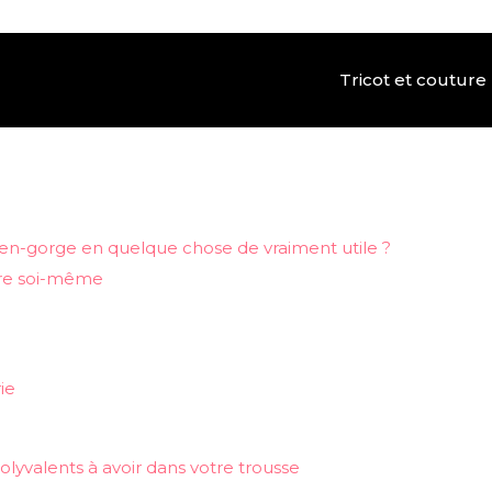
Tricot et couture
en-gorge en quelque chose de vraiment utile ?
ire soi-même
ie
olyvalents à avoir dans votre trousse